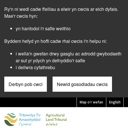
Skip
Ry'n ni wedi cadw ffeiliau a elwir yn cwcis ar eich dyfais.
to
main
Mae'r cwcis hyn:
content
yn hanfodol i'r safle weithio
Byddem hefyd yn hoffi cadw rhai cwcis i'n helpu ni:
i wella'n gwefan drwy gasglu ac adrodd gwybodaeth
ar sut yr ydych yn defnyddio'r safle
i deilwra cyfathrebu
Derbyn pob cwci
Newid gosodiadau cwcis
Map o'r wefan
English
Pre
Header
Menu