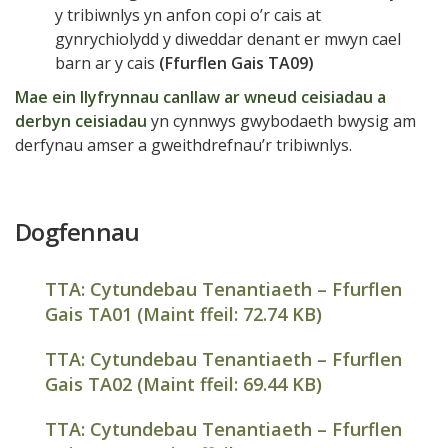
y tribiwnlys yn anfon copi o’r cais at
gynrychiolydd y diweddar denant er mwyn cael
barn ar y cais
(Ffurflen Gais TA09)
Mae ein llyfrynnau canllaw ar wneud ceisiadau a
derbyn ceisiadau
yn cynnwys gwybodaeth bwysig am
derfynau amser a gweithdrefnau’r tribiwnlys.
Dogfennau
TTA: Cytundebau Tenantiaeth – Ffurflen
Gais TA01 (Maint ffeil:
72.74 KB
)
TTA: Cytundebau Tenantiaeth – Ffurflen
Gais TA02 (Maint ffeil:
69.44 KB
)
TTA: Cytundebau Tenantiaeth – Ffurflen