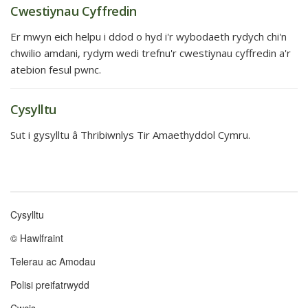
Cwestiynau Cyffredin
Er mwyn eich helpu i ddod o hyd i'r wybodaeth rydych chi'n
chwilio amdani, rydym wedi trefnu'r cwestiynau cyffredin a'r
atebion fesul pwnc.
Cysylltu
Sut i gysylltu â Thribiwnlys Tir Amaethyddol Cymru.
Cysylltu
Footer
© Hawlfraint
menu
Telerau ac Amodau
Polisi preifatrwydd