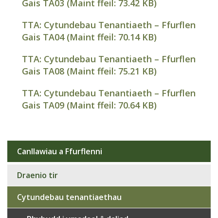
Gais TA03 (Maint ffeil:
73.42 KB
)
TTA: Cytundebau Tenantiaeth – Ffurflen
Gais TA04 (Maint ffeil:
70.14 KB
)
TTA: Cytundebau Tenantiaeth – Ffurflen
Gais TA08 (Maint ffeil:
75.21 KB
)
TTA: Cytundebau Tenantiaeth – Ffurflen
Gais TA09 (Maint ffeil:
70.64 KB
)
Canllawiau a Ffurflenni
Sub
navigation
Draenio tir
Cytundebau tenantiaethau