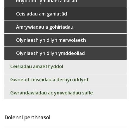
Rhybudd i ymadael â daliad
Ceisiadau am ganiatâd
Amrywiadau a gohiriadau
Olyniaeth yn dilyn marwolaeth
Olyniaeth yn dilyn ymddeoliad
Ceisiadau amaethyddol
Gwneud ceisiadau a derbyn iddynt
Gwrandawiadau ac ymweliadau safle
Dolenni perthnasol