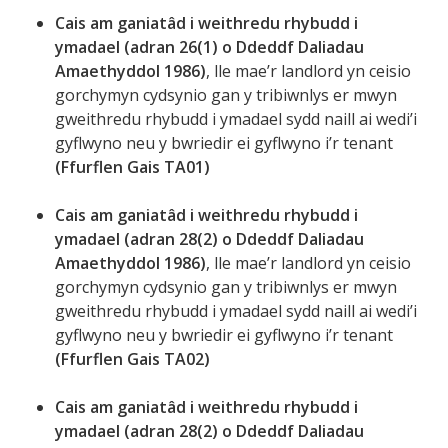
Cais am ganiatâd i weithredu rhybudd i
ymadael (adran 26(1) o Ddeddf Daliadau
Amaethyddol 1986)
, lle mae’r landlord yn ceisio
gorchymyn cydsynio gan y tribiwnlys er mwyn
gweithredu rhybudd i ymadael sydd naill ai wedi’i
gyflwyno neu y bwriedir ei gyflwyno i’r tenant
(Ffurflen Gais TA01)
Cais am ganiatâd i weithredu rhybudd i
ymadael (adran 28(2) o Ddeddf Daliadau
Amaethyddol 1986)
, lle mae’r landlord yn ceisio
gorchymyn cydsynio gan y tribiwnlys er mwyn
gweithredu rhybudd i ymadael sydd naill ai wedi’i
gyflwyno neu y bwriedir ei gyflwyno i’r tenant
(Ffurflen Gais TA02)
Cais am ganiatâd i weithredu rhybudd i
ymadael (adran 28(2) o Ddeddf Daliadau