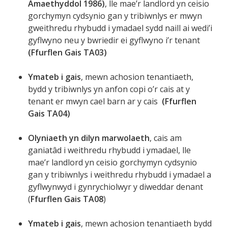
Amaethyddol 1986)
, lle mae’r landlord yn ceisio
gorchymyn cydsynio gan y tribiwnlys er mwyn
gweithredu rhybudd i ymadael sydd naill ai wedi’i
gyflwyno neu y bwriedir ei gyflwyno i’r tenant
(Ffurflen Gais TA03)
Ymateb i gais
, mewn achosion tenantiaeth,
bydd y tribiwnlys yn anfon copi o’r cais at y
tenant er mwyn cael barn ar y cais
(Ffurflen
Gais TA04)
Olyniaeth yn dilyn marwolaeth
, cais am
ganiatâd i weithredu rhybudd i ymadael, lle
mae’r landlord yn ceisio gorchymyn cydsynio
gan y tribiwnlys i weithredu rhybudd i ymadael a
gyflwynwyd i gynrychiolwyr y diweddar denant
(
Ffurflen Gais TA08
)
Ymateb i gais
, mewn achosion tenantiaeth bydd