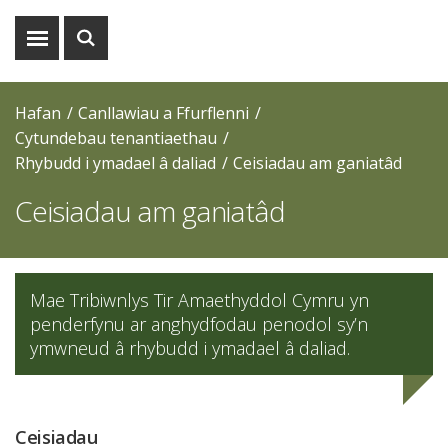
Dangos
Dangos
y
y
fwydlen
chwiliad
Hafan
Canllawiau a Ffurflenni
Cytundebau tenantiaethau
Rhybudd i ymadael â daliad
Ceisiadau am ganiatâd
Ceisiadau am ganiatâd
Mae Tribiwnlys Tir Amaethyddol Cymru yn
penderfynu ar anghydfodau penodol sy’n
ymwneud â rhybudd i ymadael â daliad.
Ceisiadau