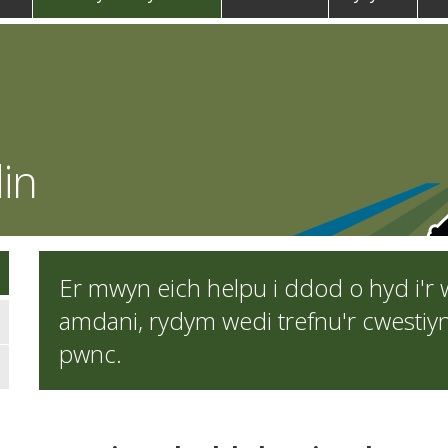
in
Er mwyn eich helpu i ddod o hyd i'r 
amdani, rydym wedi trefnu'r cwestiyna
pwnc.