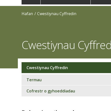
navigation
Hafan
Cwestiynau Cyffredin
Cwestiynau Cyffred
Cwestiynau Cyffredin
Sub
navigation
Termau
Cofrestr o gyhoeddiadau