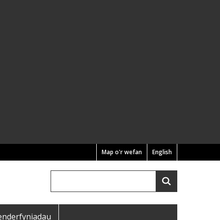
Map o'r wefan
English
Chwilio
Search
enderfyniadau