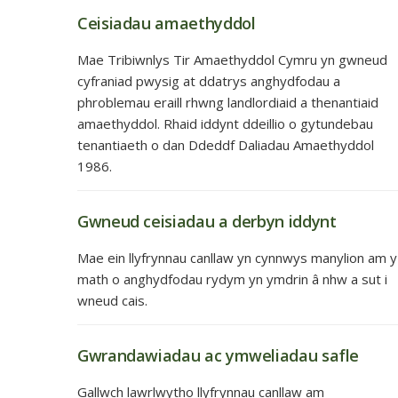
Ceisiadau amaethyddol
Mae Tribiwnlys Tir Amaethyddol Cymru yn gwneud
cyfraniad pwysig at ddatrys anghydfodau a
phroblemau eraill rhwng landlordiaid a thenantiaid
amaethyddol. Rhaid iddynt ddeillio o gytundebau
tenantiaeth o dan Ddeddf Daliadau Amaethyddol
1986.
Gwneud ceisiadau a derbyn iddynt
Mae ein llyfrynnau canllaw yn cynnwys manylion am y
math o anghydfodau rydym yn ymdrin â nhw a sut i
wneud cais.
Gwrandawiadau ac ymweliadau safle
Gallwch lawrlwytho llyfrynnau canllaw am