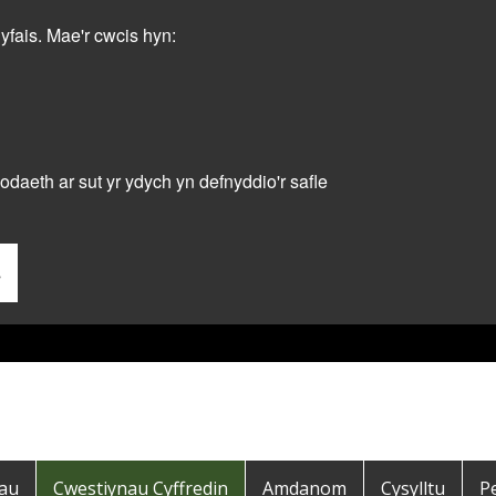
dyfais. Mae'r cwcis hyn:
daeth ar sut yr ydych yn defnyddio'r safle
s
dau
Cwestiynau Cyffredin
Amdanom
Cysylltu
P