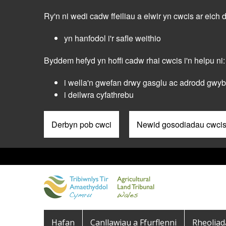
Skip
Ry'n ni wedi cadw ffeiliau a elwir yn cwcis ar eich 
to
main
yn hanfodol i'r safle weithio
content
Byddem hefyd yn hoffi cadw rhai cwcis i'n helpu ni:
i wella'n gwefan drwy gasglu ac adrodd gwybo
i deilwra cyfathrebu
Derbyn pob cwci
Newid gosodiadau cwci
Pre
Header
Menu
Main
Hafan
Canllawiau a Ffurflenni
Rheolia