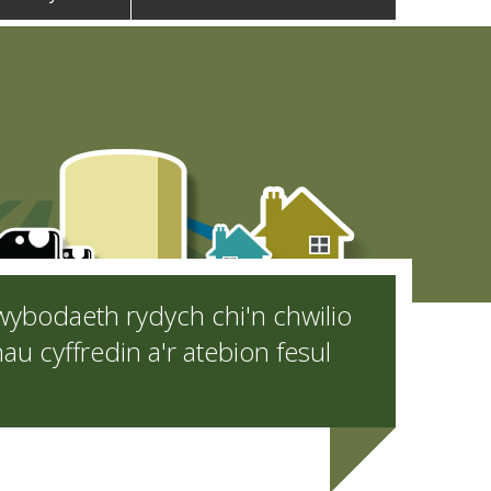
wybodaeth rydych chi'n chwilio
u cyffredin a'r atebion fesul