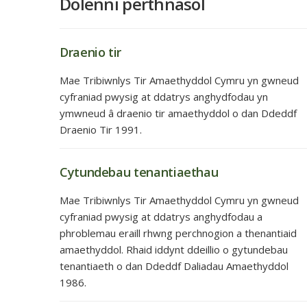
Dolenni perthnasol
Draenio tir
Mae Tribiwnlys Tir Amaethyddol Cymru yn gwneud
cyfraniad pwysig at ddatrys anghydfodau yn
ymwneud â draenio tir amaethyddol o dan Ddeddf
Draenio Tir 1991.
Cytundebau tenantiaethau
Mae Tribiwnlys Tir Amaethyddol Cymru yn gwneud
cyfraniad pwysig at ddatrys anghydfodau a
phroblemau eraill rhwng perchnogion a thenantiaid
amaethyddol. Rhaid iddynt ddeillio o gytundebau
tenantiaeth o dan Ddeddf Daliadau Amaethyddol
1986.