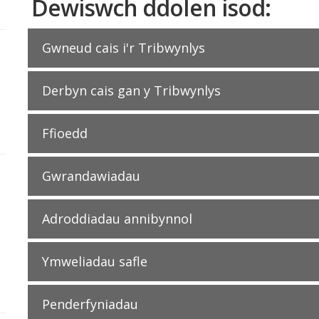
Dewiswch ddolen isod:
Gwneud cais i'r Tribwynlys
Derbyn cais gan y Tribwynlys
Ffioedd
Gwrandawiadau
Adroddiadau annibynnol
Ymweliadau safle
Penderfyniadau