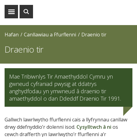
Dangos
Dangos
y
y
fwydlen
chwiliad
Hafan
Canllawiau a Ffurflenni
Draenio tir
Draenio tir
Mae Tribiwnlys Tir Amaethyddol Cymru yn
gwneud cyfraniad pwysig at ddatrys
anghydfodau yn ymwneud â draenio tir
amaethyddol o dan Ddeddf Draenio Tir 1991.
Gallwch lawrlwytho ffurflenni cais a llyfrynnau canllaw
drwy ddefnyddio’r dolenni isod.
Cysylltwch â ni
os
cewch drafferth yn lawrlwytho’r ffurflenni a’r