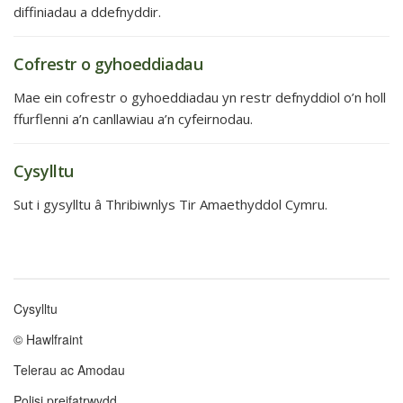
diffiniadau a ddefnyddir.
Cofrestr o gyhoeddiadau
Mae ein cofrestr o gyhoeddiadau yn restr defnyddiol o’n holl
ffurflenni a’n canllawiau a’n cyfeirnodau.
Cysylltu
Sut i gysylltu â Thribiwnlys Tir Amaethyddol Cymru.
Cysylltu
Footer
© Hawlfraint
menu
Telerau ac Amodau
Polisi preifatrwydd