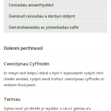
Ceisiadau amaethyddol
Gwneud ceisiadau a derbyn iddynt
Gwrandawiadau ac ymweliadau safle
Dolenni perthnasol
Cwestiynau Cyffredin
Er mwyn eich helpu i ddod o hyd i'r wybodaeth rydych chi'n
chwilio amdani, rydym wedi trefnu'r cwestiynau cyffredin a'r
atebion fesul pwnc.
Termau
Dyma restr yn nhrefn yr wyddor o rai o'r geiriau a'u