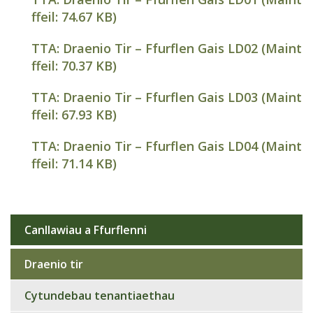
ffeil:
74.67 KB
)
TTA: Draenio Tir – Ffurflen Gais LD02 (Maint
ffeil:
70.37 KB
)
TTA: Draenio Tir – Ffurflen Gais LD03 (Maint
ffeil:
67.93 KB
)
TTA: Draenio Tir – Ffurflen Gais LD04 (Maint
ffeil:
71.14 KB
)
Canllawiau a Ffurflenni
Sub
navigation
Draenio tir
Cytundebau tenantiaethau