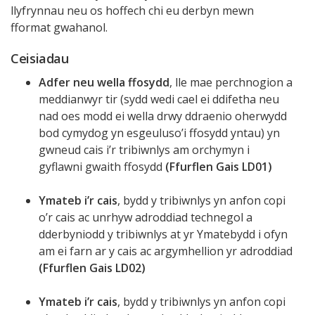
llyfrynnau neu os hoffech chi eu derbyn mewn
fformat gwahanol.
Ceisiadau
Adfer neu wella ffosydd
, lle mae perchnogion a
meddianwyr tir (sydd wedi cael ei ddifetha neu
nad oes modd ei wella drwy ddraenio oherwydd
bod cymydog yn esgeuluso’i ffosydd yntau) yn
gwneud cais i’r tribiwnlys am orchymyn i
gyflawni gwaith ffosydd
(Ffurflen Gais LD01)
Ymateb i’r cais
, bydd y tribiwnlys yn anfon copi
o’r cais ac unrhyw adroddiad technegol a
dderbyniodd y tribiwnlys at yr Ymatebydd i ofyn
am ei farn ar y cais ac argymhellion yr adroddiad
(Ffurflen Gais LD02)
Ymateb i’r cais
, bydd y tribiwnlys yn anfon copi