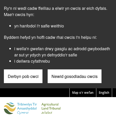
Skip
Ry'n ni wedi cadw ffeiliau a elwir yn cwcis ar eich dyfais.
to
main
Mae'r cwcis hyn:
content
yn hanfodol i'r safle weithio
Byddem hefyd yn hoffi cadw rhai cwcis i'n helpu ni:
i wella'n gwefan drwy gasglu ac adrodd gwybodaeth
ar sut yr ydych yn defnyddio'r safle
i deilwra cyfathrebu
Derbyn pob cwci
Newid gosodiadau cwcis
Map o'r wefan
English
Pre
Header
Menu