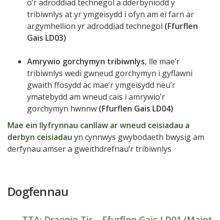
o’r adroddiad technegol a dderbyniodd y
tribiwnlys at yr ymgeisydd i ofyn am ei farn ar
argymhellion yr adroddiad technegol
(Ffurflen
Gais LD03)
Amrywio gorchymyn tribiwnlys
, lle mae’r
tribiwnlys wedi gwneud gorchymyn i gyflawni
gwaith ffosydd ac mae’r ymgeisydd neu’r
ymatebydd am wneud cais i amrywio’r
gorchymyn hwnnw
(Ffurflen Gais LD04)
Mae ein llyfrynnau canllaw ar wneud ceisiadau a
derbyn ceisiadau
yn cynnwys gwybodaeth bwysig am
derfynau amser a gweithdrefnau’r tribiwnlys
Dogfennau
TTA: Draenio Tir – Ffurflen Gais LD01 (Maint