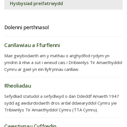
Hysbysiad preifatrwydd
Dolenni perthnasol
Canllawiau a Ffurflenni
Mae gwybodaeth am y mathau o anghydfod rydym yn
ymdrin â nhw a sut i wneud cais i Dribiwnlys Tir Amaethyddol
Cymru ar gael yn ein llyfrynnau canllaw.
Rheoliadau
Sefydliad statudol a sefydlwyd o dan Ddeddf Amaeth 1947
sydd ag awdurdodaeth dros ardal ddaearyddol Cymru yw
Tribiwnlys Tir Amaethyddol Cymru (TTA Cymru).
Cwestiynau Cyffredin