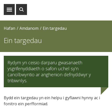
Dangos
Dangos
y
y
fwydlen
chwiliad
Hafan
Amdanom
Ein targedau
Ein targedau
Rydym yn ceisio darparu gwasanaeth
ysgrifenyddiaeth o safon uchel sy’n
canolbwyntio ar anghenion defnyddwyr y
tribiwnlys.
Bydd ein targedau yn ein helpu i gyflawni hynny ac i
fonitro ein perfformiad.