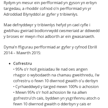
Rydym yn mesur ein perfformiad yn gyson yn erbyn
targedau, a rhoddir cofnod o’n perfformiad yn yr
Adroddiad Blynyddol ar gyfer y tribiwnlys.
Mae defnyddwyr y tribiwnlys hefyd yn cael cyfle i
gwblhau gwiriad bodlonrwydd cwsmeriaid ar ddiwedd
y broses er mwyn rhoi adborth ar ein gwasanaeth.
Dyma’n ffigurau perfformiad ar gyfer y cyfnod Ebrill
2014 – Mawrth 2015:
Cofrestru
• 95% o’r holl geisiadau lle nad oes angen
rhagor o wybodaeth na chamau gweithredu, i’w
cofrestru o fewn 10 diwrnod gwaith o’u derbyn
• Cyrhaeddwyd y targed mewn 100% o achosion
• Mewn 95% o’r holl achosion lle na allwn
gofrestru’ch cais, byddwn yn ysgrifennu atoch o
fewn 10 diwrnod gwaith o dderbyn y cais er