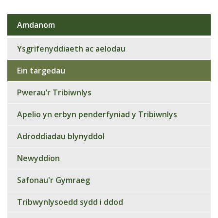
Amdanom
Sub
navigation
Ysgrifenyddiaeth ac aelodau
Ein targedau
Pwerau’r Tribiwnlys
Apelio yn erbyn penderfyniad y Tribiwnlys
Adroddiadau blynyddol
Newyddion
Safonau'r Gymraeg
Tribwynlysoedd sydd i ddod