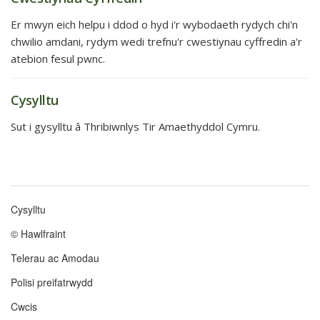
Er mwyn eich helpu i ddod o hyd i'r wybodaeth rydych chi'n
chwilio amdani, rydym wedi trefnu'r cwestiynau cyffredin a'r
atebion fesul pwnc.
Cysylltu
Sut i gysylltu â Thribiwnlys Tir Amaethyddol Cymru.
Cysylltu
Footer
© Hawlfraint
menu
Telerau ac Amodau
Polisi preifatrwydd
Cwcis