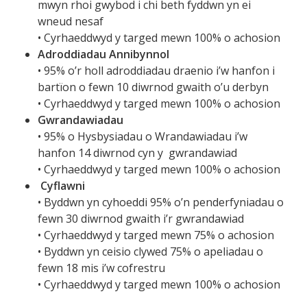
mwyn rhoi gwybod i chi beth fyddwn yn ei
wneud nesaf
• Cyrhaeddwyd y targed mewn 100% o achosion
Adroddiadau Annibynnol
• 95% o’r holl adroddiadau draenio i’w hanfon i
bartïon o fewn 10 diwrnod gwaith o’u derbyn
• Cyrhaeddwyd y targed mewn 100% o achosion
Gwrandawiadau
• 95% o Hysbysiadau o Wrandawiadau i’w
hanfon 14 diwrnod cyn y gwrandawiad
• Cyrhaeddwyd y targed mewn 100% o achosion
Cyflawni
• Byddwn yn cyhoeddi 95% o’n penderfyniadau o
fewn 30 diwrnod gwaith i’r gwrandawiad
• Cyrhaeddwyd y targed mewn 75% o achosion
• Byddwn yn ceisio clywed 75% o apeliadau o
fewn 18 mis i’w cofrestru
• Cyrhaeddwyd y targed mewn 100% o achosion