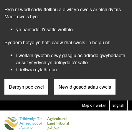
Skip
Ry'n ni wedi cadw ffeiliau a elwir yn cwcis ar eich dyfais.
to
main
Mae'r cwcis hyn:
content
yn hanfodol i'r safle weithio
Byddem hefyd yn hoffi cadw rhai cwcis i'n helpu ni:
i wella'n gwefan drwy gasglu ac adrodd gwybodaeth
ar sut yr ydych yn defnyddio'r safle
i deilwra cyfathrebu
Derbyn pob cwci
Newid gosodiadau cwcis
Map o'r wefan
English
Pre
Header
Menu