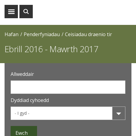
Dangos
Dangos
y
y
fwydlen
chwiliad
Hafan
Penderfyniadau
Ceisiadau draenio tir
Ebrill 2016 - Mawrth 2017
Allweddair
Dyddiad cyhoedd