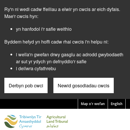
Skip
Ry'n ni wedi cadw ffeiliau a elwir yn cwcis ar eich dyfais.
to
main
Mae'r cwcis hyn:
content
yn hanfodol i'r safle weithio
Byddem hefyd yn hoffi cadw rhai cwcis i'n helpu ni:
i wella'n gwefan drwy gasglu ac adrodd gwybodaeth
ar sut yr ydych yn defnyddio'r safle
i deilwra cyfathrebu
Derbyn pob cwci
Newid gosodiadau cwcis
Map o'r wefan
English
Pre
Header
Menu