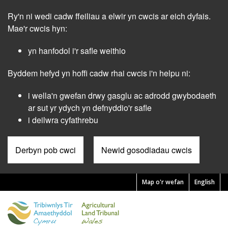
Skip
Ry'n ni wedi cadw ffeiliau a elwir yn cwcis ar eich dyfais.
to
main
Mae'r cwcis hyn:
content
yn hanfodol i'r safle weithio
Byddem hefyd yn hoffi cadw rhai cwcis i'n helpu ni:
i wella'n gwefan drwy gasglu ac adrodd gwybodaeth
ar sut yr ydych yn defnyddio'r safle
i deilwra cyfathrebu
Derbyn pob cwci
Newid gosodiadau cwcis
Map o'r wefan
English
Pre
Header
Menu