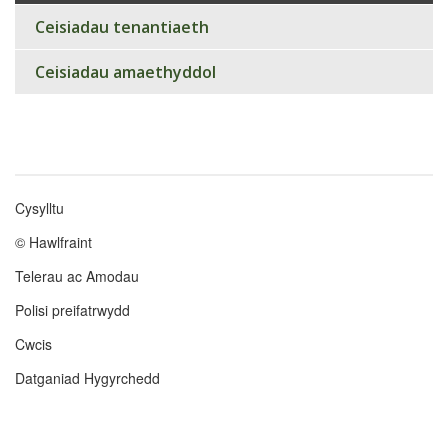
Ceisiadau tenantiaeth
Ceisiadau amaethyddol
Cysylltu
Footer
© Hawlfraint
menu
Telerau ac Amodau
Polisi preifatrwydd
Cwcis
Datganiad Hygyrchedd