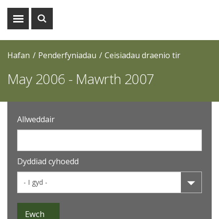
Dangos
Dangos
y
y
fwydlen
chwiliad
Hafan
Penderfyniadau
Ceisiadau draenio tir
May 2006 - Mawrth 2007
Allweddair
Dyddiad cyhoedd