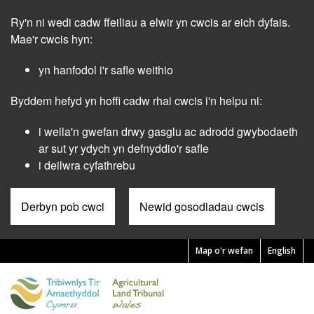
Skip
Ry'n ni wedi cadw ffeiliau a elwir yn cwcis ar eich dyfais.
to
main
Mae'r cwcis hyn:
content
yn hanfodol i'r safle weithio
Byddem hefyd yn hoffi cadw rhai cwcis i'n helpu ni:
i wella'n gwefan drwy gasglu ac adrodd gwybodaeth
ar sut yr ydych yn defnyddio'r safle
i deilwra cyfathrebu
Derbyn pob cwci
Newid gosodiadau cwcis
Map o'r wefan
English
Pre
Header
Menu